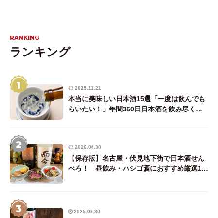
RANKING
ランキング
1
2025.11.21
本当に美味しい日本酒15選「一度は飲んでも
らいたい！」年間360日日本酒を飲み尽くす
唎酒師ライターが厳選
2
2026.04.30
【保存版】名古屋・伏見地下街で日本酒せん
べろ！ 昼飲み・ハシゴ酒におすすめ厳選18
店（後編・東側エリア）
3
2025.09.30