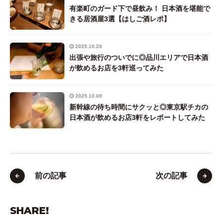
有楽町のガード下で昼飲み！ 日本酒を堪能で
きる居酒屋3選【はしご酒レポ】
2025.10.28
出張や旅行のついでに◎品川エリアで日本酒
が飲めるお店を3軒巡ってみた
2025.10.08
新幹線の待ち時間にサクッと◎東京駅チカの
日本酒が飲めるお店3軒をレポートしてみた
前の記事
次の記事
SHARE!