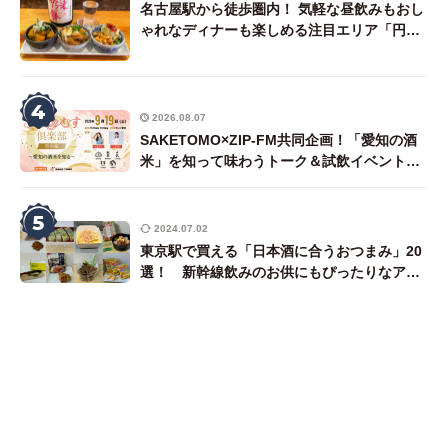
名古屋駅から徒歩圏内！ 気軽な昼飲みもおし
ゃれなディナーも楽しめる注目エリア「円頓
寺・四間道界隈」で日本酒が飲める店7選プラ
ス1
4
2026.08.07
SAKETOMO×ZIP-FM共同企画！「愛知の酒
米」を知って味わうトーク＆試飲イベント開
催
5
2024.07.02
東京駅で買える「日本酒に合うおつまみ」20
選！ 新幹線飲みのお供にもぴったりなアテ
を唎酒師ライターが厳選