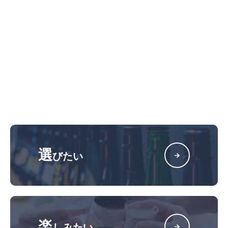
選
びたい
楽
しみたい