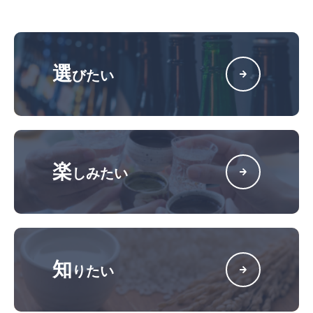
選
びたい
楽
しみたい
知
りたい