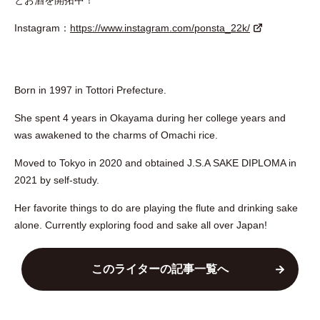
とお酒を開拓中！
Instagram：
https://www.instagram.com/ponsta_22k/
Born in 1997 in Tottori Prefecture.
She spent 4 years in Okayama during her college years and
was awakened to the charms of Omachi rice.
Moved to Tokyo in 2020 and obtained J.S.A SAKE DIPLOMA in
2021 by self-study.
Her favorite things to do are playing the flute and drinking sake
alone. Currently exploring food and sake all over Japan!
このライターの記事一覧へ