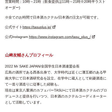
営業時間：10時～21時（飲食提供は11時～21時※20時半ラスト
オーダー)
※全てのお時間で日本酒カクテル/日本酒の注文が可能です。
公式サイト
https://tasuplus.jp/
公式Instagram
https://www.instagram.com/tasu_plus_/
山﨑友輔さんプロフィール
2022 Mr SAKE JAPAN/全国学生日本酒連盟会長
広島の酒所である西条出身で、大学時代は近くに灘五郷のある甲
南大学にて日本酒研究会を設立。在学中に蔵人として剣菱酒造に
て一造り酒造りに従事した経験も。
現在は東京八重洲のカフェバーTASU+にて日本酒カクテルのプロ
デュースと提供を行いつつ、日本酒のカクテルコーディネーター
として活動しています。