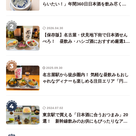
らいたい！」年間360日日本酒を飲み尽くす
唎酒師ライターが厳選
2
2026.04.30
【保存版】名古屋・伏見地下街で日本酒せん
べろ！ 昼飲み・ハシゴ酒におすすめ厳選18
店（後編・東側エリア）
3
2025.09.30
名古屋駅から徒歩圏内！ 気軽な昼飲みもおし
ゃれなディナーも楽しめる注目エリア「円頓
寺・四間道界隈」で日本酒が飲める店7選プラ
ス1
4
2024.07.02
東京駅で買える「日本酒に合うおつまみ」20
選！ 新幹線飲みのお供にもぴったりなアテ
を唎酒師ライターが厳選