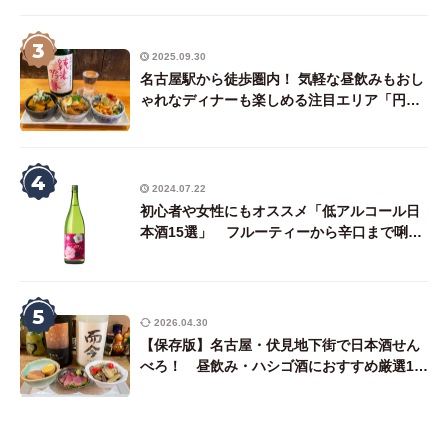
3
2025.09.30
名古屋駅から徒歩圏内！ 気軽な昼飲みもおし
ゃれなディナーも楽しめる注目エリア「円頓
寺・四間道界隈」で日本酒が飲める店7選プラ
ス1
4
2024.07.22
初心者や女性にもオススメ「低アルコール日
本酒15選」 フルーティーから辛口まで唎酒
師ライターが厳選
5
2026.04.30
【保存版】名古屋・伏見地下街で日本酒せん
べろ！ 昼飲み・ハシゴ酒におすすめ厳選18
店（後編・東側エリア）