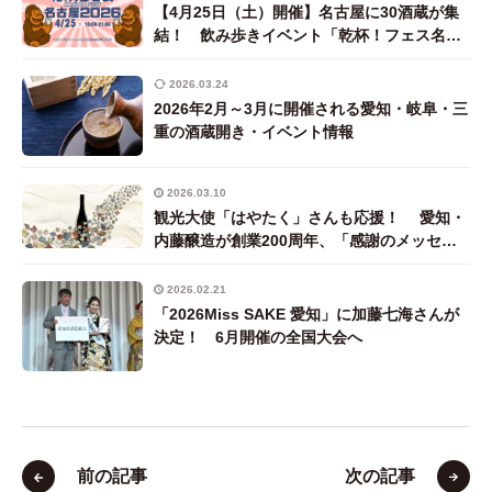
【4月25日（土）開催】名古屋に30酒蔵が集
結！ 飲み歩きイベント「乾杯！フェス名古
屋2026」
2026.03.24
2026年2月～3月に開催される愛知・岐阜・三
重の酒蔵開き・イベント情報
2026.03.10
観光大使「はやたく」さんも応援！ 愛知・
内藤醸造が創業200周年、「感謝のメッセー
ジ」が記念酒のラベルになる特別プロジェク
トを実施
2026.02.21
「2026Miss SAKE 愛知」に加藤七海さんが
決定！ 6月開催の全国大会へ
前の記事
次の記事