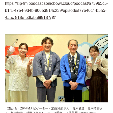
https://zip-fm.podcast.sonicbowl.cloud/podcast/a73965c5-
b1f1-47e4-9d4b-806e3814c239/episode/f77e46c4-b5a5-
4aac-818e-b3fabaf99187/
（左から）ZIP-FMナビゲーター・加藤玲那さん、青木酒造・青木拓磨さ
ん、勲碧酒造・村瀬公康さん、テレビ愛知・上釜美憂アナウンサー