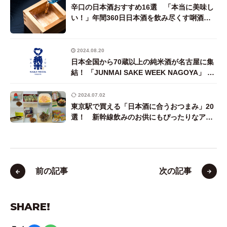
辛口の日本酒おすすめ16選 「本当に美味し
い！」年間360日日本酒を飲み尽くす唎酒師
ライターが厳選
2024.08.20
日本全国から70蔵以上の純米酒が名古屋に集
結！ 「JUNMAI SAKE WEEK NAGOYA」 10
月18日(金)～27日(日)開催！
2024.07.02
東京駅で買える「日本酒に合うおつまみ」20
選！ 新幹線飲みのお供にもぴったりなアテ
を唎酒師ライターが厳選
前の記事
次の記事
SHARE!