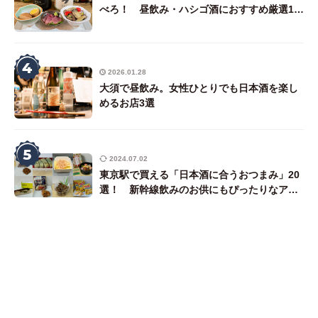
べろ！ 昼飲み・ハシゴ酒におすすめ厳選18
店（後編・東側エリア）
4
2026.01.28
大須で昼飲み。女性ひとりでも日本酒を楽し
めるお店3選
5
2024.07.02
東京駅で買える「日本酒に合うおつまみ」20
選！ 新幹線飲みのお供にもぴったりなアテ
を唎酒師ライターが厳選