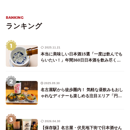
RANKING
ランキング
1
2025.11.21
本当に美味しい日本酒15選「一度は飲んでも
らいたい！」年間360日日本酒を飲み尽くす
唎酒師ライターが厳選
2
2025.09.30
名古屋駅から徒歩圏内！ 気軽な昼飲みもおし
ゃれなディナーも楽しめる注目エリア「円頓
寺・四間道界隈」で日本酒が飲める店7選プラ
ス1
3
2026.04.30
【保存版】名古屋・伏見地下街で日本酒せん