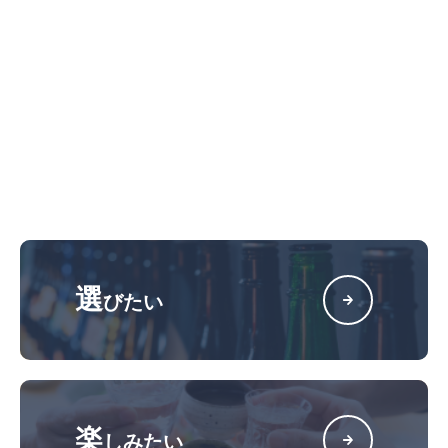
選
びたい
楽
しみたい