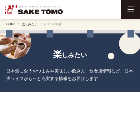
メ
ニ
HOME
楽しみたい
2025年08月
ュ
ー
を
開
楽
しみたい
く
日本酒に合うおつまみや美味しい飲み方、飲食店情報など、日本
酒ライフがもっと充実する情報をお届けします