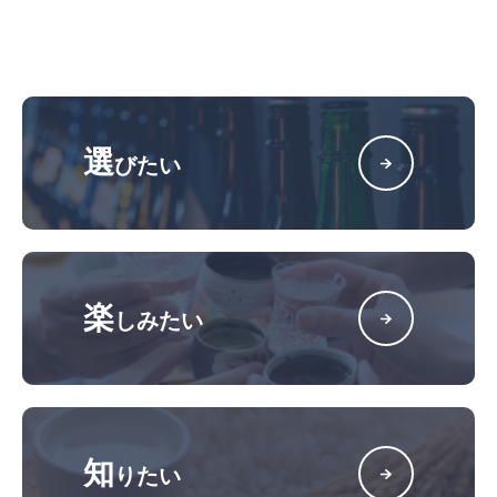
選
びたい
楽
しみたい
知
りたい