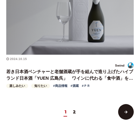
2024.10.15
Swind
若き日本酒ベンチャーと老舗酒蔵が手を組んで造り上げたハイブ
ランド日本酒「YUEN 広島呉」 ワインに代わる「食中酒」を目
指した理由とは
楽しみたい
知りたい
#商品情報
#酒蔵
#ＰＲ
次
1
2
へ