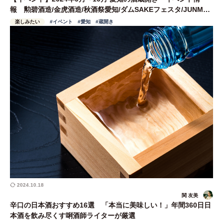
報 勲碧酒造/金虎酒造/秋酒祭愛知/ダムSAKEフェスタ/JUNMAI
SAKE WEEK NAGOYA/尊皇蔵元/中埜酒造ほか
楽しみたい
#イベント
#愛知
#蔵開き
2024.10.18
関 友美
辛口の日本酒おすすめ16選 「本当に美味しい！」年間360日日
本酒を飲み尽くす唎酒師ライターが厳選