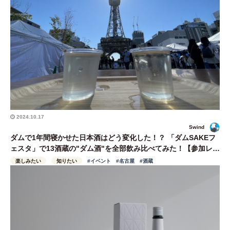
2024.10.17
Swind
ダムで1年間寝かせた日本酒はどう変化した！？ 「ダムSAKEフ
ェスタ」で13酒蔵の"ダム酒"を全部飲み比べてみた！【参加レポ
ート】
楽しみたい
知りたい
#イベント
#名古屋
#酒蔵