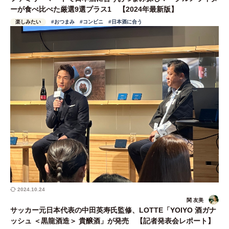
ーが食べ比べた厳選9選プラス1 【2024年最新版】
楽しみたい
#おつまみ
#コンビニ
#日本酒に合う
2024.10.24
関 友美
サッカー元日本代表の中田英寿氏監修、LOTTE「YOIYO 酒ガナ
ッシュ ＜黒龍酒造＞ 貴醸酒」が発売 【記者発表会レポート】