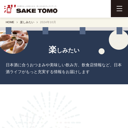
メ
ニ
HOME
楽しみたい
2024年10月
ュ
ー
を
開
楽
しみたい
く
日本酒に合うおつまみや美味しい飲み方、飲食店情報など、日本
酒ライフがもっと充実する情報をお届けします