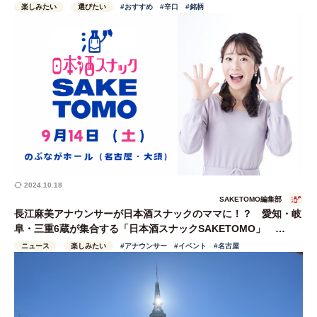
楽しみたい
選びたい
#おすすめ
#辛口
#銘柄
2024.10.18
SAKETOMO編集部
長江麻美アナウンサーが日本酒スナックのママに！？ 愛知・岐
阜・三重6蔵が集合する「日本酒スナックSAKETOMO」
9/14（土）名古屋・大須で開催
ニュース
楽しみたい
#アナウンサー
#イベント
#名古屋