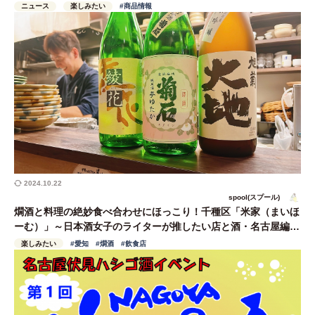
ニュース
楽しみたい
#商品情報
2024.10.22
spool(スプール)
燗酒と料理の絶妙食べ合わせにほっこり！千種区「米家（まいほ
ーむ）」～日本酒女子のライターが推したい店と酒・名古屋編
#1～
楽しみたい
#愛知
#燗酒
#飲食店