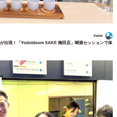
Swind
現！「Yodobloom SAKE 梅田店」唎酒セッションで体