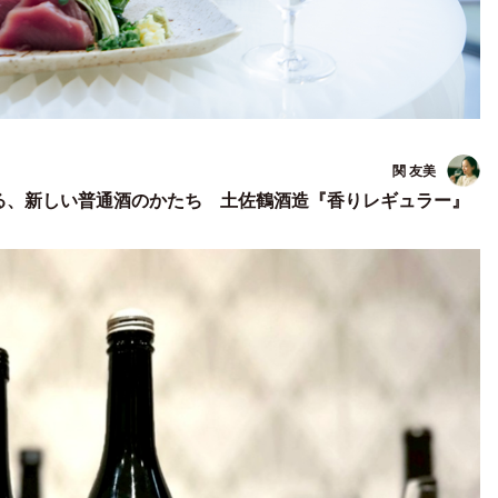
関 友美
る、新しい普通酒のかたち 土佐鶴酒造『香りレギュラー』