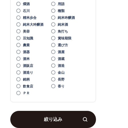
燗酒
用語
石川
種類
精米歩合
純米吟醸酒
純米大吟醸酒
純米酒
美容
角打ち
豆知識
賞味期限
農業
選び方
酒器
酒屋
酒米
酒蔵
酒販店
酒造
酒造り
金山
銘柄
長野
飲食店
香り
ＰＲ
絞り込み