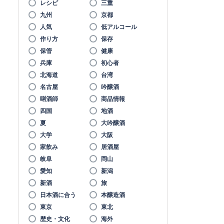
レシピ
三重
九州
京都
人気
低アルコール
作り方
保存
保管
健康
兵庫
初心者
北海道
台湾
名古屋
吟醸酒
唎酒師
商品情報
四国
地酒
夏
大吟醸酒
大学
大阪
家飲み
居酒屋
岐阜
岡山
愛知
新潟
新酒
旅
日本酒に合う
本醸造酒
東京
東北
歴史・文化
海外